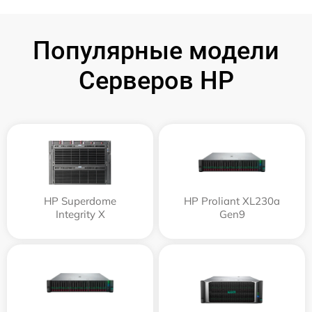
Популярные модели
Серверов HP
HP Superdome
HP Proliant XL230a
Integrity Х
Gen9