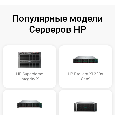
Популярные модели
Серверов HP
HP Superdome
HP Proliant XL230a
Integrity Х
Gen9