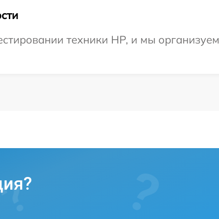
сти
тировании техники HP, и мы организуем 
ция?