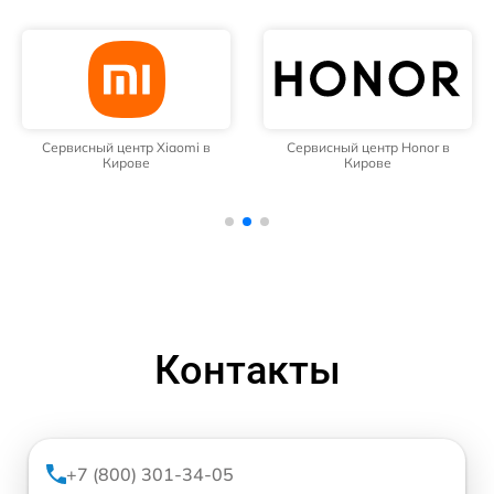
сный центр Xiaomi в
Сервисный центр Honor в
Сервисны
Кирове
Кирове
Контакты
+7 (800) 301-34-05