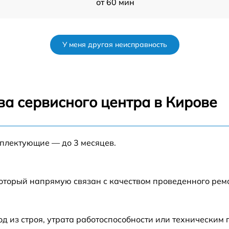
от 60 мин
от 60 мин
У меня другая неисправность
o
от 60 мин
от 60 мин
ва сервисного центра в Кирове
от 60 мин
мплектующие — до 3 месяцев.
от 60 мин
от 60 мин
который напрямую связан с качеством проведенного ре
от 60 мин
 из строя, утрата работоспособности или техническим