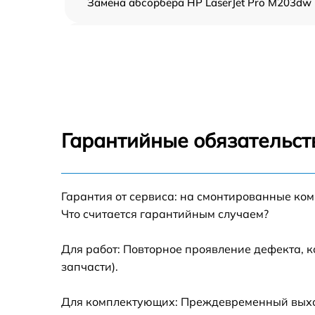
Замена абсорбера HP LaserJet Pro M203dw
Ремонт автоподатчика HP LaserJet Pro
M203dw
Замена тормозной площадки HP LaserJet Pr
M203dw
Замена термопленки HP LaserJet Pro
M203dw
Гарантийные обязательст
Замена печки HP LaserJet Pro M203dw
Замена печатной головки HP LaserJet Pro
Гарантия от сервиса: на смонтированные ко
M203dw
Что считается гарантийным случаем?
Замена каретки HP LaserJet Pro M203dw
Для работ: Повторное проявление дефекта, 
запчасти).
Замена Wi-Fi HP LaserJet Pro M203dw
Для комплектующих: Преждевременный выход