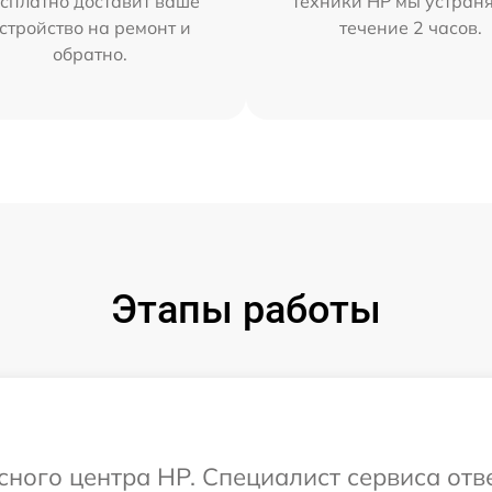
сплатно доставит ваше
техники HP мы устран
стройство на ремонт и
течение 2 часов.
обратно.
Этапы работы
исного центра HP. Специалист сервиса отв