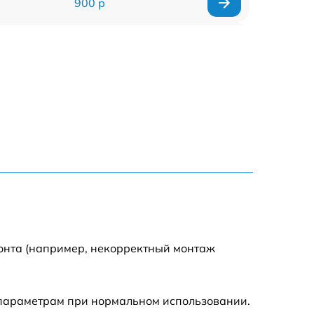
900 р
1700 р
1200 р
2200 р
2500 р
1500 р
800 р
монта (например, некорректный монтаж
1800 р
 параметрам при нормальном использовании.