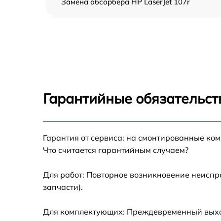
Замена абсорбера HP LaserJet 107r
Ремонт автоподатчика HP LaserJet 107r
Замена тормозной площадки HP LaserJet
107r
Замена термопленки HP LaserJet 107r
Гарантийные обязательст
Замена печки HP LaserJet 107r
Гарантия от сервиса: на смонтированные ко
Замена печатной головки HP LaserJet 107r
Что считается гарантийным случаем?
Замена каретки HP LaserJet 107r
Для работ: Повторное возникновение неиспр
запчасти).
Замена Wi-Fi HP LaserJet 107r
Для комплектующих: Преждевременный выход