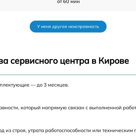
от 60 мин
от 60 мин
У меня другая неисправность
от 60 мин
от 60 мин
ва сервисного центра в Кирове
от 60 мин
мплектующие — до 3 месяцев.
от 60 мин
от 60 мин
авности, который напрямую связан с выполненной рабо
от 60 мин
 из строя, утрата работоспособности или техническим