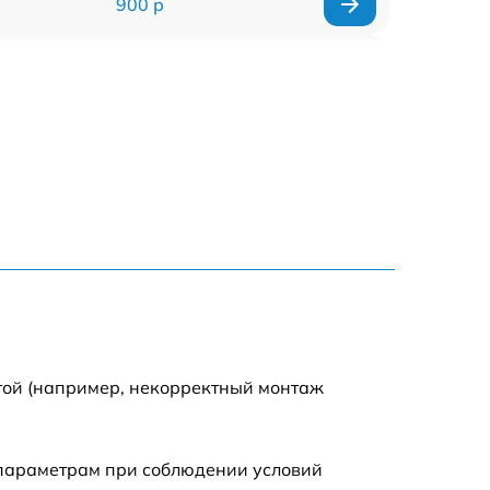
900 р
1700 р
1200 р
2200 р
2500 р
1500 р
800 р
той (например, некорректный монтаж
1800 р
 параметрам при соблюдении условий