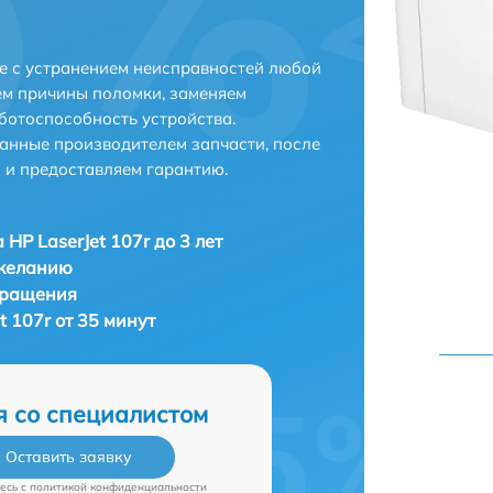
ве с устранением неисправностей любой
ем причины поломки, заменяем
ботоспособность устройства.
анные производителем запчасти, после
 и предоставляем гарантию.
 HP LaserJet 107r до 3 лет
 желанию
бращения
t 107r от 35 минут
я со специалистом
Оставить заявку
есь c
политикой конфиденциальности