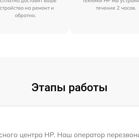
сплатно доставит ваше
техники HP мы устран
стройство на ремонт и
течение 2 часов.
обратно.
Этапы работы
исного центра HP. Наш оператор перезвон