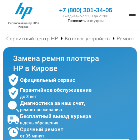
+7 (800) 301-34-05
Ежедневно с 9:00 до 21:00
Позвонить
мне утром
Сервисный центр HP
в
Кирове
Сервисный центр HP
Каталог устройств
Ремонт П
Замена ремня плоттера
HP в Кирове
Официальный сервис
Гарантийное обслуживание
до 3 лет
Диагностика за наш счет,
ремонт по желанию
Бесплатный выезд курьера
в день обращения
Срочный ремонт
от 35 минут