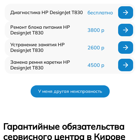
Диагностика HP DesignJet T830
бесплатно
Ремонт блока питания HP
3800 р
DesignJet T830
Устранение замятия HP
2600 р
DesignJet T830
Замена ремня каретки HP
4500 р
DesignJet T830
У меня другая неисправность
Гарантийные обязательства
сервисного центра в Кирове