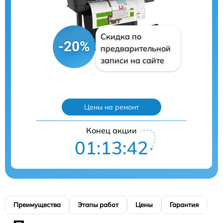
Скидка по
-20%
предварительной
записи на сайте
Цены на ремонт
Конец акции
01:13:40
Преимущества
Этапы работ
Цены
Гарантия
М