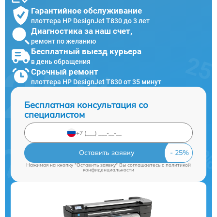
Гарантийное обслуживание
плоттера HP DesignJet T830 до 3 лет
Диагностика за наш счет,
ремонт по желанию
Бесплатный выезд курьера
в день обращения
Срочный ремонт
плоттера HP DesignJet T830 от 35 минут
Бесплатная консультация со
специалистом
Оставить заявку
Нажимая на кнопку "Оставить заявку" Вы соглашаетесь c
политикой
конфиденциальности