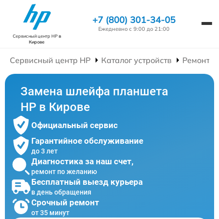
+7 (800) 301-34-05
Ежедневно с 9:00 до 21:00
Сервисный центр HP
в
Кирове
Сервисный центр HP
Каталог устройств
Ремонт П
Замена шлейфа планшета
HP в Кирове
Официальный сервис
Гарантийное обслуживание
до 3 лет
Диагностика за наш счет,
ремонт по желанию
Бесплатный выезд курьера
в день обращения
Срочный ремонт
от 35 минут