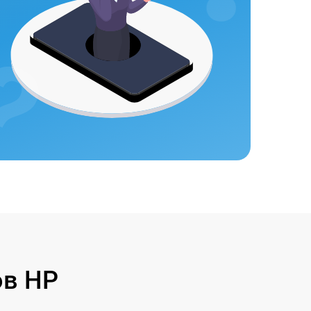
ов HP