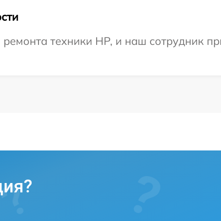
сти
емонта техники HP, и наш сотрудник при
ция?