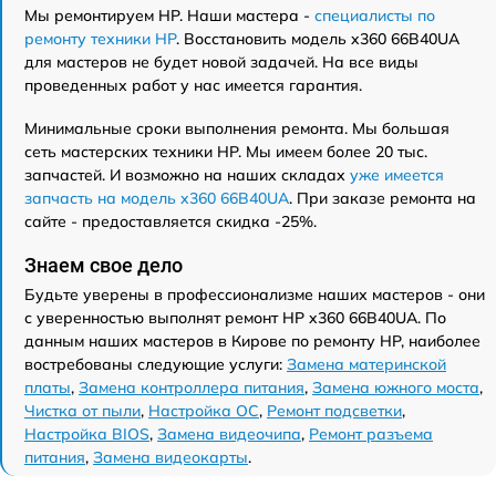
Мы ремонтируем HP. Наши мастера -
специалисты по
ремонту техники HP
. Восстановить модель x360 66B40UA
для мастеров не будет новой задачей. На все виды
проведенных работ у нас имеется гарантия.
Минимальные сроки выполнения ремонта. Мы большая
сеть мастерских техники HP. Мы имеем более 20 тыс.
запчастей. И возможно на наших складах
уже имеется
запчасть на модель x360 66B40UA
. При заказе ремонта на
сайте - предоставляется скидка -25%.
Знаем свое дело
Будьте уверены в профессионализме наших мастеров - они
с уверенностью выполнят ремонт HP x360 66B40UA. По
данным наших мастеров в Кирове по ремонту HP, наиболее
востребованы следующие услуги:
Замена материнской
платы
,
Замена контроллера питания
,
Замена южного моста
,
Чистка от пыли
,
Настройка ОС
,
Ремонт подсветки
,
Настройка BIOS
,
Замена видеочипа
,
Ремонт разъема
питания
,
Замена видеокарты
.