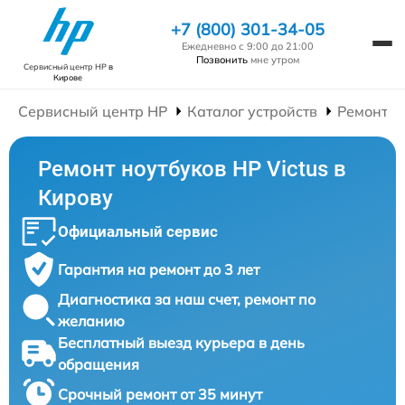
+7 (800) 301-34-05
Ежедневно с 9:00 до 21:00
Позвонить
мне утром
Сервисный центр HP
в
Кирове
Сервисный центр HP
Каталог устройств
Ремонт Н
Ремонт ноутбуков HP Victus в
Кирову
Официальный сервис
Гарантия на ремонт до 3 лет
Диагностика за наш счет, ремонт по
желанию
Бесплатный выезд курьера в день
обращения
Срочный ремонт от 35 минут