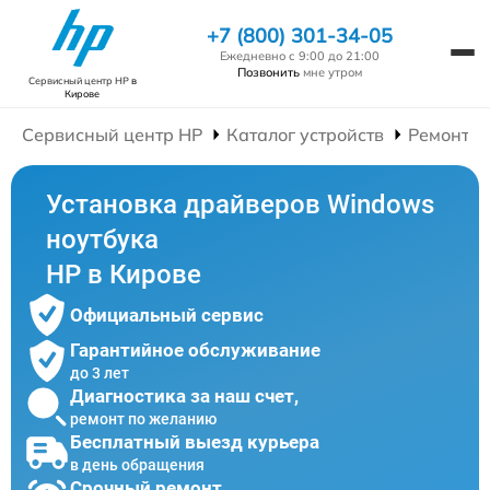
+7 (800) 301-34-05
Ежедневно с 9:00 до 21:00
Позвонить
мне утром
Сервисный центр HP
в
Кирове
Сервисный центр HP
Каталог устройств
Ремонт Н
Установка драйверов Windows
ноутбука
HP в Кирове
Официальный сервис
Гарантийное обслуживание
до 3 лет
Диагностика за наш счет,
ремонт по желанию
Бесплатный выезд курьера
в день обращения
Срочный ремонт