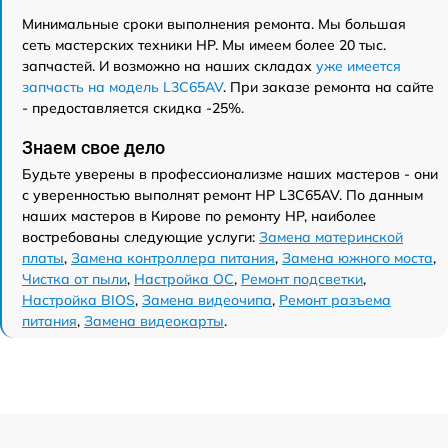
Минимальные сроки выполнения ремонта. Мы большая
сеть мастерских техники HP. Мы имеем более 20 тыс.
запчастей. И возможно на наших складах
уже имеется
запчасть на модель L3C65AV
. При заказе ремонта на сайте
- предоставляется скидка -25%.
Знаем свое дело
Будьте уверены в профессионализме наших мастеров - они
с уверенностью выполнят ремонт HP L3C65AV. По данным
наших мастеров в Кирове по ремонту HP, наиболее
востребованы следующие услуги:
Замена материнской
платы
,
Замена контроллера питания
,
Замена южного моста
,
Чистка от пыли
,
Настройка ОС
,
Ремонт подсветки
,
Настройка BIOS
,
Замена видеочипа
,
Ремонт разъема
питания
,
Замена видеокарты
.