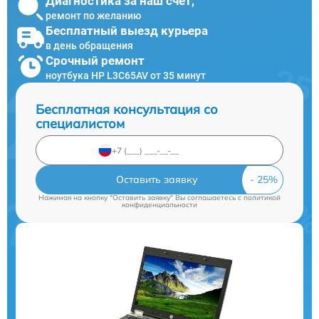
Диагностика за наш счет,
ремонт по желанию
Бесплатный выезд курьера
в день обращения
Срочный ремонт
ноутбука HP L3C65AV от 35 минут
Бесплатная консультация со
специалистом
Оставить заявку
Нажимая на кнопку "Оставить заявку" Вы соглашаетесь c
политикой
конфиденциальности