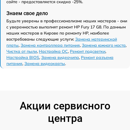
сайте - предоставляется скидка -25%.
Знаем свое дело
Будьте уверены в профессионализме наших мастеров - они
с уверенностью выполнят ремонт HP Fury 17 G8. По данным
наших мастеров в Кирове по ремонту HP, наиболее
востребованы следующие услуги:
Замена материнской
платы
,
Замена контроллера питания
,
Замена южного моста
,
Чистка от пыли
,
Настройка ОС
,
Ремонт подсветки
,
Настройка BIOS
,
Замена видеочипа
,
Ремонт разъема
питания
,
Замена видеокарты
.
Акции сервисного
центра