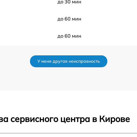
до 30 мин
до 60 мин
до 60 мин
до 50 мин
У меня другая неисправность
до 120 мин
до 70 мин
до 80 мин
ва сервисного центра в Кирове
до 60 мин