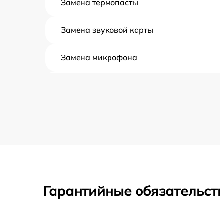
Замена термопасты
Замена звуковой карты
Замена микрофона
Замена оперативной памяти
Замена процессора
Замена системы охлаждения
Замена экрана
Гарантийные обязательст
Замена шлейфа матрицы
Замена разъёмов (HDMI, DVI, Дисплей