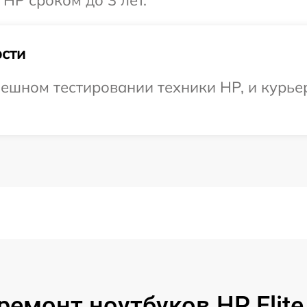
HP сроком до 3 лет.
сти
ешном тестировании техники HP, и курье
ремонт ноутбуков HP Elite 