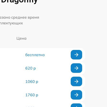
казано среднее время
мплектующих
Цена
бесплатно
620 р
1060 р
1760 р