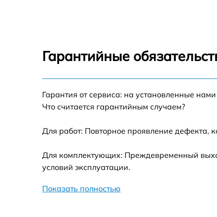
Замена процессора HP dv7
Замена системы охлаждения HP dv7
Гарантийные обязательст
Замена экрана HP dv7
Гарантия от сервиса: на установленные нами
Замена шлейфа матрицы HP dv7
Что считается гарантийным случаем?
Замена разъёмов (HDMI, DVI, Дисплей
порта) HP dv7
Для работ: Повторное проявление дефекта, 
Замена северного моста HP dv7
Для комплектующих: Преждевременный выход 
условий эксплуатации.
Восстановление данных HP dv7
Показать полностью
Замена SSD HP dv7