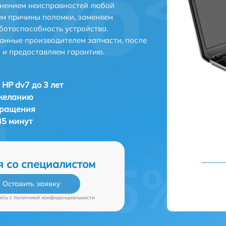
анением неисправностей любой
ем причины поломки, заменяем
ботоспособность устройства.
анные производителем запчасти, после
 и предоставляем гарантию.
 HP dv7 до 3 лет
 желанию
бращения
35 минут
я со специалистом
Оставить заявку
есь c
политикой конфиденциальности