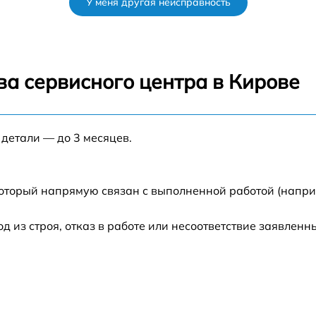
У меня другая неисправность
от 120 мин
от 70 мин
ва сервисного центра в Кирове
от 80 мин
 детали — до 3 месяцев.
от 60 мин
от 60 мин
который напрямую связан с выполненной работой (напри
от 80 мин
из строя, отказ в работе или несоответствие заявлен
от 70 мин
от 60 мин