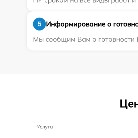
HP сроком на все виды работ и 
Информирование о готовно
5
Мы сообщим Вам о готовности В
Цен
Услуга