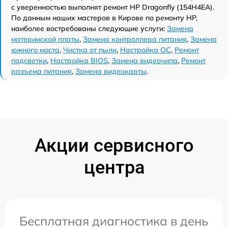
с уверенностью выполнят ремонт HP Dragonfly (154H4EA).
По данным наших мастеров в Кирове по ремонту HP,
наиболее востребованы следующие услуги:
Замена
материнской платы
,
Замена контроллера питания
,
Замена
южного моста
,
Чистка от пыли
,
Настройка ОС
,
Ремонт
подсветки
,
Настройка BIOS
,
Замена видеочипа
,
Ремонт
разъема питания
,
Замена видеокарты
.
Акции сервисного
центра
Бесплатная диагностика в день