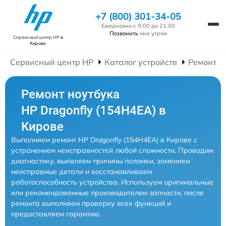
+7 (800) 301-34-05
Ежедневно с 9:00 до 21:00
Позвонить
мне утром
Сервисный центр HP
в
Кирове
Сервисный центр HP
Каталог устройств
Ремонт Н
Ремонт ноутбука
HP Dragonfly (154H4EA) в
Кирове
Выполняем ремонт HP Dragonfly (154H4EA) в Кирове с
устранением неисправностей любой сложности. Проводим
диагностику, выявляем причины поломки, заменяем
неисправные детали и восстанавливаем
работоспособность устройства. Используем оригинальные
или рекомендованные производителем запчасти, после
ремонта выполняем проверку всех функций и
предоставляем гарантию.