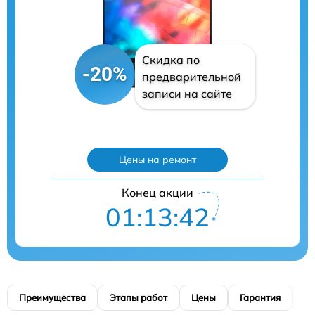
Скидка по
-20%
предварительной
записи на сайте
Цены на ремонт
Конец акции
01:13:41
Преимущества
Этапы работ
Цены
Гарантия
М