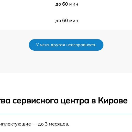
до 60 мин
до 60 мин
до 50 мин
У меня другая неисправность
до 120 мин
до 70 мин
до 80 мин
ва сервисного центра в Кирове
до 60 мин
до 60 мин
омплектующие — до 3 месяцев.