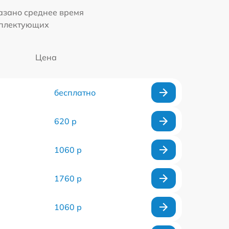
казано среднее время
мплектующих
Цена
бесплатно
620 р
1060 р
1760 р
1060 р