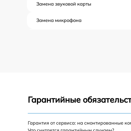
Замена звуковой карты
Замена микрофона
Замена оперативной памяти
Замена процессора
Замена системы охлаждения
Замена экрана
Гарантийные обязательст
Замена шлейфа матрицы
Замена разъёмов (HDMI, DVI, Дисплей
Гарантия от сервиса: на смонтированные к
порта)
Что считается гарантийным случаем?