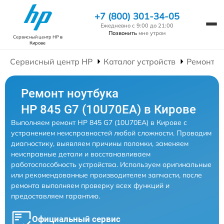
+7 (800) 301-34-05
Ежедневно с 9:00 до 21:00
Позвонить
мне утром
Сервисный центр HP
в
Кирове
Сервисный центр HP
Каталог устройств
Ремонт Н
Ремонт ноутбука
HP 845 G7 (10U70EA) в Кирове
Выполняем ремонт HP 845 G7 (10U70EA) в Кирове с
устранением неисправностей любой сложности. Проводим
диагностику, выявляем причины поломки, заменяем
неисправные детали и восстанавливаем
работоспособность устройства. Используем оригинальные
или рекомендованные производителем запчасти, после
ремонта выполняем проверку всех функций и
предоставляем гарантию.
Официальный сервис