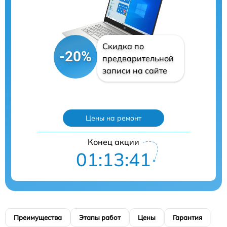
Скидка по
-20%
предварительной
записи на сайте
Цены на ремонт
Конец акции
01:13:39
Преимущества
Этапы работ
Цены
Гарантия
М