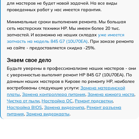
для мастеров не будет новой задачей. На все виды
проведенных работ у нас имеется гарантия.
Минимальные сроки выполнения ремонта. Мы большая
сеть мастерских техники HP. Мы имеем более 20 тыс.
запчастей. И возможно на наших складах
уже имеется
запчасть на модель 845 G7 (10U70EA)
. При заказе ремонта
на сайте - предоставляется скидка -25%.
Знаем свое дело
Будьте уверены в профессионализме наших мастеров - они
с уверенностью выполнят ремонт HP 845 G7 (10U70EA). По
данным наших мастеров в Кирове по ремонту HP, наиболее
востребованы следующие услуги:
Замена материнской
платы
,
Замена контроллера питания
,
Замена южного моста
,
Чистка от пыли
,
Настройка ОС
,
Ремонт подсветки
,
Настройка BIOS
,
Замена видеочипа
,
Ремонт разъема
питания
,
Замена видеокарты
.