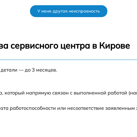
от 50 мин
У меня другая неисправность
от 120 мин
от 70 мин
ва сервисного центра в Кирове
от 80 мин
 детали — до 3 месяцев.
от 60 мин
от 60 мин
а, который напрямую связан с выполненной работой (на
от 80 мин
ата работоспособности или несоответствие заявленным
от 70 мин