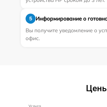
устройства HP сроком до 3 лет.
Информирование о готовно
5
Вы получите уведомление о усп
офис.
Цены
Услуга