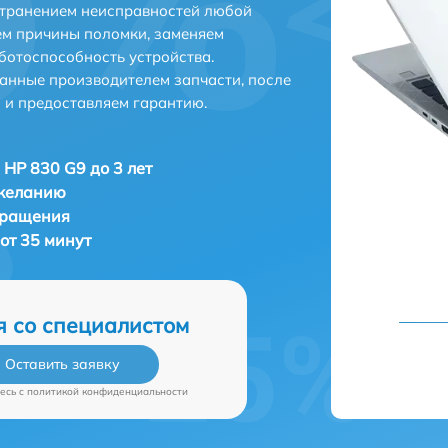
странением неисправностей любой
ем причины поломки, заменяем
ботоспособность устройства.
анные производителем запчасти, после
 и предоставляем гарантию.
 HP 830 G9 до 3 лет
 желанию
бращения
от 35 минут
я со специалистом
Оставить заявку
есь c
политикой конфиденциальности