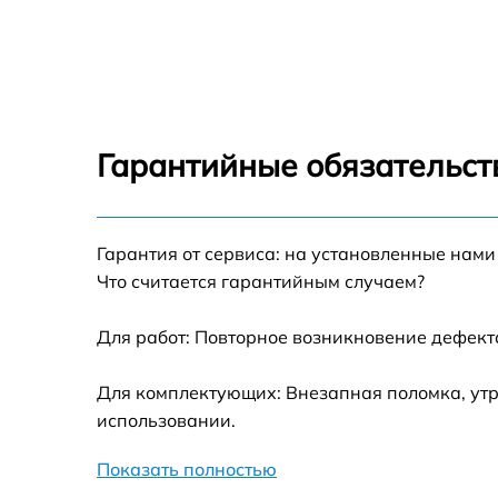
Замена оперативной памяти HP 830 G9
Замена процессора HP 830 G9
Замена системы охлаждения HP 830 G9
Гарантийные обязательст
Замена экрана HP 830 G9
Гарантия от сервиса: на установленные нами
Замена шлейфа матрицы HP 830 G9
Что считается гарантийным случаем?
Замена разъёмов (HDMI, DVI, Дисплей
порта) HP 830 G9
Для работ: Повторное возникновение дефект
Замена северного моста HP 830 G9
Для комплектующих: Внезапная поломка, утр
использовании.
Восстановление данных HP 830 G9
Показать полностью