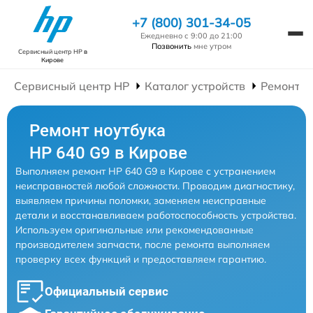
+7 (800) 301-34-05
Ежедневно с 9:00 до 21:00
Позвонить
мне утром
Сервисный центр HP
в
Кирове
Сервисный центр HP
Каталог устройств
Ремонт Н
Ремонт ноутбука
HP 640 G9 в Кирове
Выполняем ремонт HP 640 G9 в Кирове с устранением
неисправностей любой сложности. Проводим диагностику,
выявляем причины поломки, заменяем неисправные
детали и восстанавливаем работоспособность устройства.
Используем оригинальные или рекомендованные
производителем запчасти, после ремонта выполняем
проверку всех функций и предоставляем гарантию.
Официальный сервис