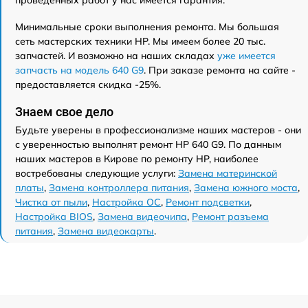
проведенных работ у нас имеется гарантия.
Минимальные сроки выполнения ремонта. Мы большая
сеть мастерских техники HP. Мы имеем более 20 тыс.
запчастей. И возможно на наших складах
уже имеется
запчасть на модель 640 G9
. При заказе ремонта на сайте -
предоставляется скидка -25%.
Знаем свое дело
Будьте уверены в профессионализме наших мастеров - они
с уверенностью выполнят ремонт HP 640 G9. По данным
наших мастеров в Кирове по ремонту HP, наиболее
востребованы следующие услуги:
Замена материнской
платы
,
Замена контроллера питания
,
Замена южного моста
,
Чистка от пыли
,
Настройка ОС
,
Ремонт подсветки
,
Настройка BIOS
,
Замена видеочипа
,
Ремонт разъема
питания
,
Замена видеокарты
.