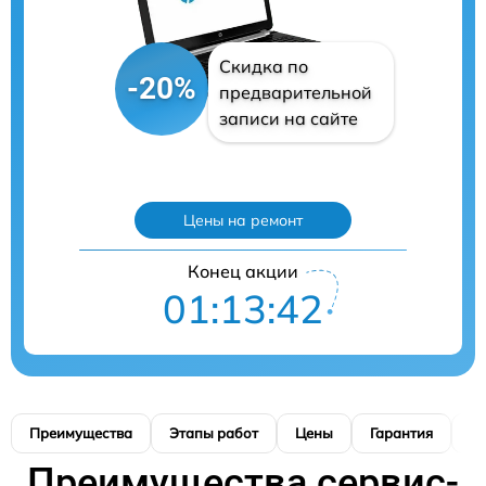
Скидка по
-20%
предварительной
записи на сайте
Цены на ремонт
Конец акции
01:13:41
Преимущества
Этапы работ
Цены
Гарантия
М
Преимущества сервис-