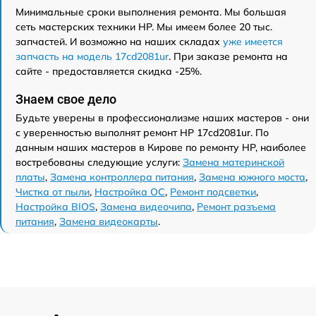
Минимальные сроки выполнения ремонта. Мы большая
сеть мастерских техники HP. Мы имеем более 20 тыс.
запчастей. И возможно на наших складах
уже имеется
запчасть на модель 17cd2081ur
. При заказе ремонта на
сайте - предоставляется скидка -25%.
Знаем свое дело
Будьте уверены в профессионализме наших мастеров - они
с уверенностью выполнят ремонт HP 17cd2081ur. По
данным наших мастеров в Кирове по ремонту HP, наиболее
востребованы следующие услуги:
Замена материнской
платы
,
Замена контроллера питания
,
Замена южного моста
,
Чистка от пыли
,
Настройка ОС
,
Ремонт подсветки
,
Настройка BIOS
,
Замена видеочипа
,
Ремонт разъема
питания
,
Замена видеокарты
.