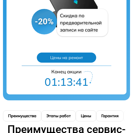
Скидка по
-20%
предварительной
записи на сайте
Цены на ремонт
Конец акции
01:13:40
Преимущества
Этапы работ
Цены
Гарантия
М
Преимущества сервис-