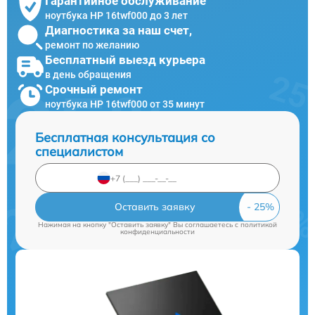
Гарантийное обслуживание
ноутбука HP 16twf000 до 3 лет
Диагностика за наш счет,
ремонт по желанию
Бесплатный выезд курьера
в день обращения
Срочный ремонт
ноутбука HP 16twf000 от 35 минут
Бесплатная консультация со
специалистом
Оставить заявку
Нажимая на кнопку "Оставить заявку" Вы соглашаетесь c
политикой
конфиденциальности