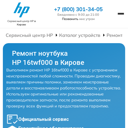
+7 (800) 301-34-05
Ежедневно с 9:00 до 21:00
Позвонить
мне утром
Сервисный центр HP
в
Кирове
Сервисный центр HP
Каталог устройств
Ремонт Н
Ремонт ноутбука
HP 16twf000 в Кирове
Выполняем ремонт HP 16twf000 в Кирове с устранением
неисправностей любой сложности. Проводим диагностику,
выявляем причины поломки, заменяем неисправные
детали и восстанавливаем работоспособность устройства.
Используем оригинальные или рекомендованные
производителем запчасти, после ремонта выполняем
проверку всех функций и предоставляем гарантию.
Официальный сервис