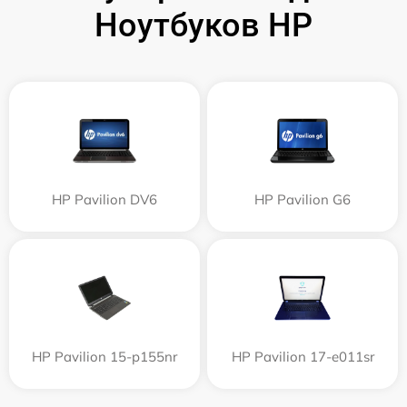
Ноутбуков HP
HP Pavilion DV6
HP Pavilion G6
HP Pavilion 15-p155nr
HP Pavilion 17-e011sr