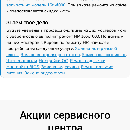
запчасть на модель 16twf000
. При заказе ремонта на сайте
- предоставляется скидка -25%.
Знаем свое дело
Будьте уверены в профессионализме наших мастеров - они
с уверенностью выполнят ремонт HP 16twf000. По данным
наших мастеров в Кирове по ремонту HP, наиболее
востребованы следующие услуги:
Замена материнской
платы
,
Замена контроллера питания
,
Замена южного моста
,
Чистка от пыли
,
Настройка ОС
,
Ремонт подсветки
,
Настройка BIOS
,
Замена видеочипа
,
Ремонт разъема
питания
,
Замена видеокарты
.
Акции сервисного
центра