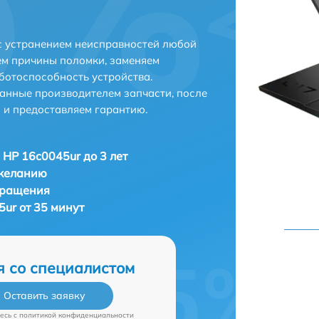
с устранением неисправностей любой
ем причины поломки, заменяем
ботоспособность устройства.
анные производителем запчасти, после
 и предоставляем гарантию.
 HP 16c0045ur до 3 лет
 желанию
бращения
ur от 35 минут
я со специалистом
Оставить заявку
есь c
политикой конфиденциальности