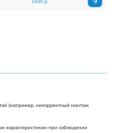
1500 р
960 р
1290 р
1645 р
940 р
1095 р
390 р
отой (например, некорректный монтаж
2750 р
ным характеристикам при соблюдении