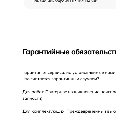
Замена микрофона HP 16c0045ur
Замена оперативной памяти HP 16c0045ur
Замена процессора HP 16c0045ur
Замена системы охлаждения HP 16c0045ur
Гарантийные обязательст
Замена экрана HP 16c0045ur
Гарантия от сервиса: на установленные нами
Замена шлейфа матрицы HP 16c0045ur
Что считается гарантийным случаем?
Замена разъёмов (HDMI, DVI, Дисплей
порта) HP 16c0045ur
Для работ: Повторное возникновение неиспр
запчасти).
Замена северного моста HP 16c0045ur
Для комплектующих: Преждевременный выход 