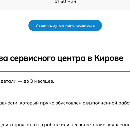
от 60 мин
от 50 мин
У меня другая неисправность
от 120 мин
от 70 мин
ва сервисного центра в Кирове
от 80 мин
 детали — до 3 месяцев.
от 60 мин
от 60 мин
авности, который прямо обусловлен с выполненной раб
от 80 мин
из строя, отказ в работе или несоответствие заявлен