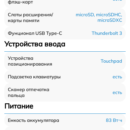
флэш-карт
Слоты расширения/
microSD, microSDHC,
microSDXC
карты памяти
Thunderbolt 3
Фунционал USB Type-C
Устройства ввода
Устройства
Touchpad
позиционирования
есть
Подсветка клавиатуры
Сканер отпечатка
есть
пальца
Питание
83 Вт⋅ч
Емкость аккумулятора