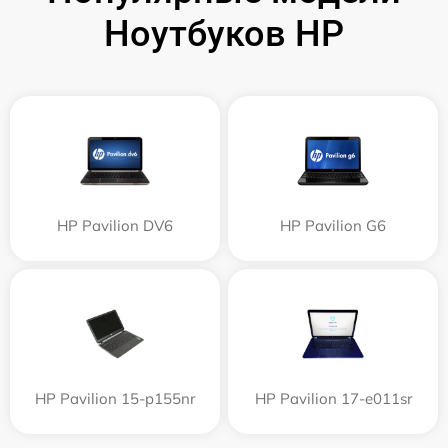
Ноутбуков HP
HP Pavilion DV6
HP Pavilion G6
HP Pavilion 15-p155nr
HP Pavilion 17-e011sr