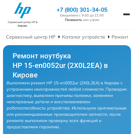
+7 (800) 301-34-05
Ежедневно с 9:00 до 21:00
Позвонить
мне утром
Сервисный центр HP
в
Кирове
Сервисный центр HP
Каталог устройств
Ремонт Н
Ремонт ноутбука
HP 15-en0052ur (2X0L2EA) в
Кирове
Выполняем ремонт HP 15-en0052ur (2X0L2EA) в Кирове с
устранением неисправностей любой сложности. Проводим
диагностику, выявляем причины поломки, заменяем
неисправные детали и восстанавливаем
работоспособность устройства. Используем оригинальные
или рекомендованные производителем запчасти, после
ремонта выполняем проверку всех функций и
предоставляем гарантию.