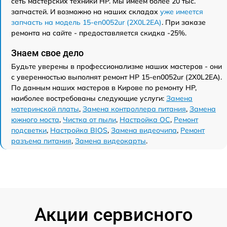
сеть мастерских техники HP. Мы имеем более 20 тыс.
запчастей. И возможно на наших складах
уже имеется
запчасть на модель 15-en0052ur (2X0L2EA)
. При заказе
ремонта на сайте - предоставляется скидка -25%.
Знаем свое дело
Будьте уверены в профессионализме наших мастеров - они
с уверенностью выполнят ремонт HP 15-en0052ur (2X0L2EA).
По данным наших мастеров в Кирове по ремонту HP,
наиболее востребованы следующие услуги:
Замена
материнской платы
,
Замена контроллера питания
,
Замена
южного моста
,
Чистка от пыли
,
Настройка ОС
,
Ремонт
подсветки
,
Настройка BIOS
,
Замена видеочипа
,
Ремонт
разъема питания
,
Замена видеокарты
.
Акции сервисного