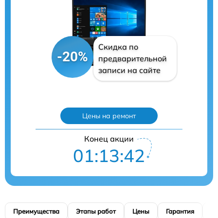
Скидка по
-20%
предварительной
записи на сайте
Цены на ремонт
Конец акции
01:13:41
Преимущества
Этапы работ
Цены
Гарантия
М