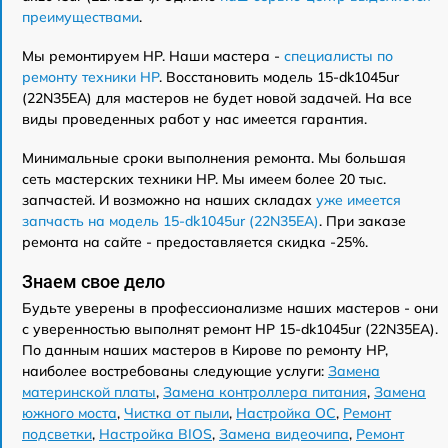
преимуществами
.
Мы ремонтируем HP. Наши мастера -
специалисты по
ремонту техники HP
. Восстановить модель 15-dk1045ur
(22N35EA) для мастеров не будет новой задачей. На все
виды проведенных работ у нас имеется гарантия.
Минимальные сроки выполнения ремонта. Мы большая
сеть мастерских техники HP. Мы имеем более 20 тыс.
запчастей. И возможно на наших складах
уже имеется
запчасть на модель 15-dk1045ur (22N35EA)
. При заказе
ремонта на сайте - предоставляется скидка -25%.
Знаем свое дело
Будьте уверены в профессионализме наших мастеров - они
с уверенностью выполнят ремонт HP 15-dk1045ur (22N35EA).
По данным наших мастеров в Кирове по ремонту HP,
наиболее востребованы следующие услуги:
Замена
материнской платы
,
Замена контроллера питания
,
Замена
южного моста
,
Чистка от пыли
,
Настройка ОС
,
Ремонт
подсветки
,
Настройка BIOS
,
Замена видеочипа
,
Ремонт