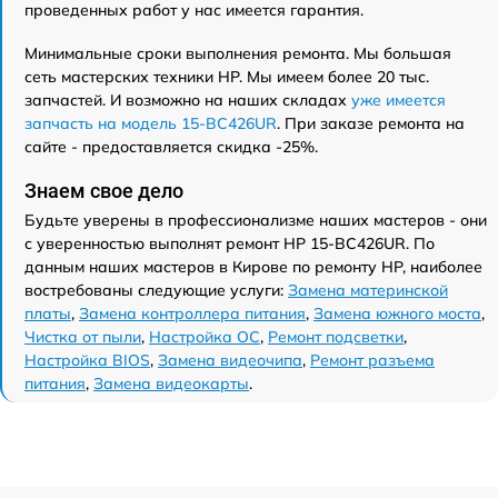
проведенных работ у нас имеется гарантия.
Минимальные сроки выполнения ремонта. Мы большая
сеть мастерских техники HP. Мы имеем более 20 тыс.
запчастей. И возможно на наших складах
уже имеется
запчасть на модель 15-BC426UR
. При заказе ремонта на
сайте - предоставляется скидка -25%.
Знаем свое дело
Будьте уверены в профессионализме наших мастеров - они
с уверенностью выполнят ремонт HP 15-BC426UR. По
данным наших мастеров в Кирове по ремонту HP, наиболее
востребованы следующие услуги:
Замена материнской
платы
,
Замена контроллера питания
,
Замена южного моста
,
Чистка от пыли
,
Настройка ОС
,
Ремонт подсветки
,
Настройка BIOS
,
Замена видеочипа
,
Ремонт разъема
питания
,
Замена видеокарты
.