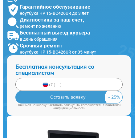
Гарантийное обслуживание
ноутбука HP 15-BC426UR до 3 лет
Диагностика за наш счет,
ремонт по желанию
Бесплатный выезд курьера
в день обращения
Срочный ремонт
ноутбука HP 15-BC426UR от 35 минут
Бесплатная консультация со
специалистом
Оставить заявку
Нажимая на кнопку "Оставить заявку" Вы соглашаетесь c
политикой
конфиденциальности