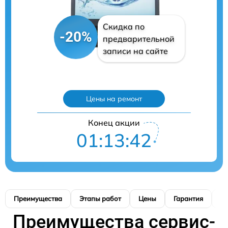
Скидка по
-20%
предварительной
записи на сайте
Цены на ремонт
Конец акции
01:13:40
Преимущества
Этапы работ
Цены
Гарантия
М
Преимущества сервис-