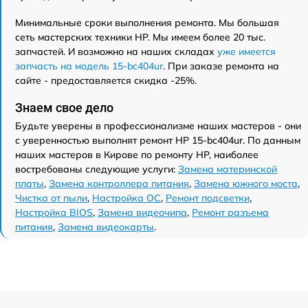
Минимальные сроки выполнения ремонта. Мы большая
сеть мастерских техники HP. Мы имеем более 20 тыс.
запчастей. И возможно на наших складах
уже имеется
запчасть на модель 15-bc404ur
. При заказе ремонта на
сайте - предоставляется скидка -25%.
Знаем свое дело
Будьте уверены в профессионализме наших мастеров - они
с уверенностью выполнят ремонт HP 15-bc404ur. По данным
наших мастеров в Кирове по ремонту HP, наиболее
востребованы следующие услуги:
Замена материнской
платы
,
Замена контроллера питания
,
Замена южного моста
,
Чистка от пыли
,
Настройка ОС
,
Ремонт подсветки
,
Настройка BIOS
,
Замена видеочипа
,
Ремонт разъема
питания
,
Замена видеокарты
.