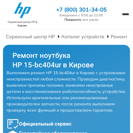
+7 (800) 301-34-05
Ежедневно с 9:00 до 21:00
Позвонить
мне утром
Сервисный центр HP
в
Кирове
Сервисный центр HP
Каталог устройств
Ремонт Н
Ремонт ноутбука
HP 15-bc404ur в Кирове
Выполняем ремонт HP 15-bc404ur в Кирове с устранением
неисправностей любой сложности. Проводим диагностику,
выявляем причины поломки, заменяем неисправные
детали и восстанавливаем работоспособность устройства.
Используем оригинальные или рекомендованные
производителем запчасти, после ремонта выполняем
проверку всех функций и предоставляем гарантию.
Официальный сервис