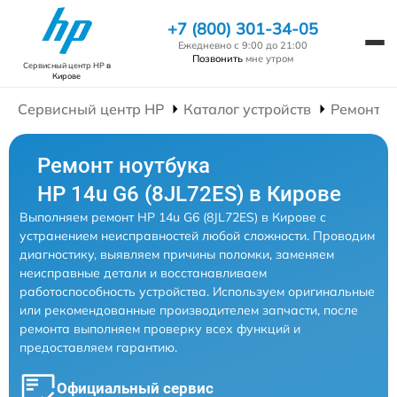
+7 (800) 301-34-05
Ежедневно с 9:00 до 21:00
Позвонить
мне утром
Сервисный центр HP
в
Кирове
Сервисный центр HP
Каталог устройств
Ремонт Н
Ремонт ноутбука
HP 14u G6 (8JL72ES) в Кирове
Выполняем ремонт HP 14u G6 (8JL72ES) в Кирове с
устранением неисправностей любой сложности. Проводим
диагностику, выявляем причины поломки, заменяем
неисправные детали и восстанавливаем
работоспособность устройства. Используем оригинальные
или рекомендованные производителем запчасти, после
ремонта выполняем проверку всех функций и
предоставляем гарантию.
Официальный сервис