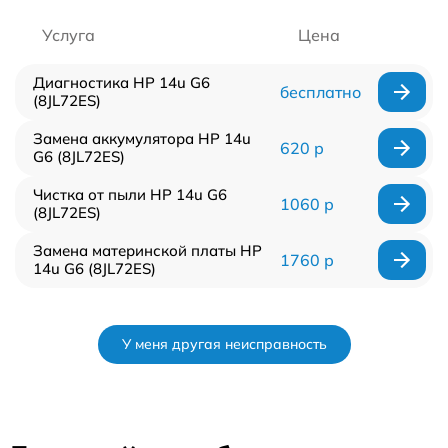
Услуга
Цена
Диагностика HP 14u G6
бесплатно
(8JL72ES)
Замена аккумулятора HP 14u
620 р
G6 (8JL72ES)
Чистка от пыли HP 14u G6
1060 р
(8JL72ES)
Замена материнской платы HP
1760 р
14u G6 (8JL72ES)
У меня другая неисправность