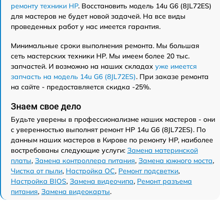
ремонту техники HP
. Восстановить модель 14u G6 (8JL72ES)
для мастеров не будет новой задачей. На все виды
проведенных работ у нас имеется гарантия.
Минимальные сроки выполнения ремонта. Мы большая
сеть мастерских техники HP. Мы имеем более 20 тыс.
запчастей. И возможно на наших складах
уже имеется
запчасть на модель 14u G6 (8JL72ES)
. При заказе ремонта
на сайте - предоставляется скидка -25%.
Знаем свое дело
Будьте уверены в профессионализме наших мастеров - они
с уверенностью выполнят ремонт HP 14u G6 (8JL72ES). По
данным наших мастеров в Кирове по ремонту HP, наиболее
востребованы следующие услуги:
Замена материнской
платы
,
Замена контроллера питания
,
Замена южного моста
,
Чистка от пыли
,
Настройка ОС
,
Ремонт подсветки
,
Настройка BIOS
,
Замена видеочипа
,
Ремонт разъема
питания
,
Замена видеокарты
.