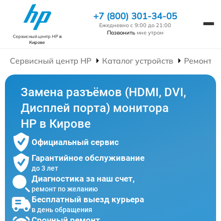
+7 (800) 301-34-05
Ежедневно с 9:00 до 21:00
Позвонить
мне утром
Сервисный центр HP
в
Кирове
Сервисный центр HP
Каталог устройств
Ремонт М
Замена разъёмов (HDMI, DVI,
Дисплей порта) монитора
HP в Кирове
Официальный сервис
Гарантийное обслуживание
до 3 лет
Диагностика за наш счет,
ремонт по желанию
Бесплатный выезд курьера
в день обращения
Срочный ремонт