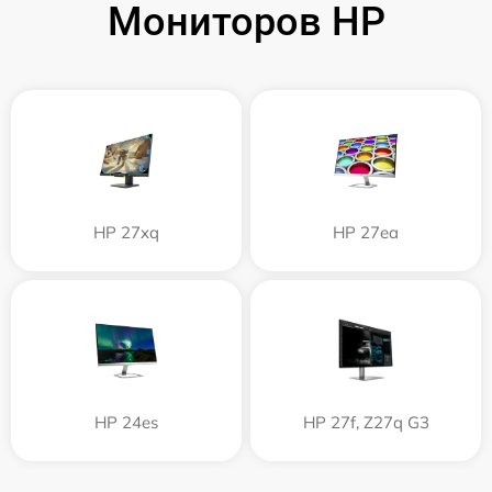
Мониторов HP
HP 27xq
HP 27ea
HP 24es
HP 27f, Z27q G3