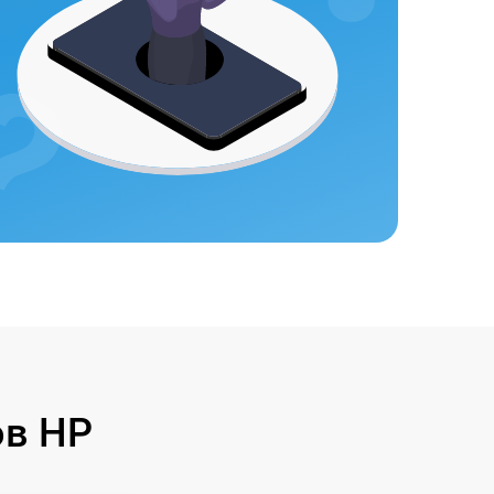
ов HP