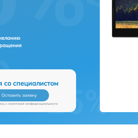
 желанию
бращения
я со специалистом
Оставить заявку
есь c
политикой конфиденциальности