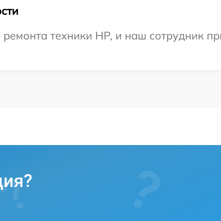
сти
емонта техники HP, и наш сотрудник при
ция?