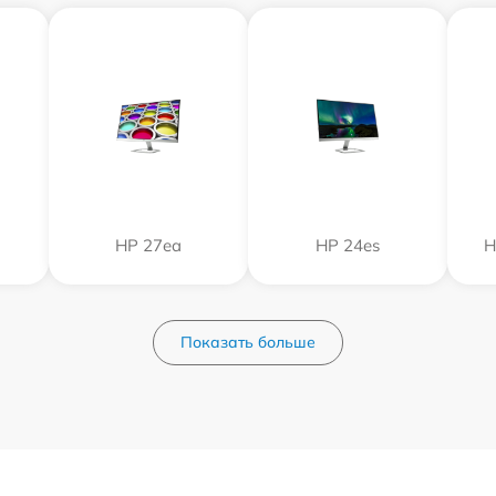
HP 27ea
HP 24es
H
Показать больше