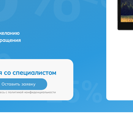
 желанию
бращения
я со специалистом
Оставить заявку
есь c
политикой конфиденциальности