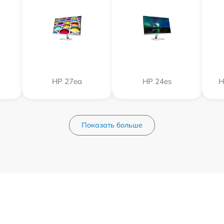
HP 27ea
HP 24es
H
Показать больше