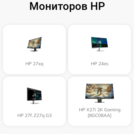
Мониторов HP
HP 27xq
HP 24es
HP X27i 2K Gaming
HP 27f, Z27q G3
[8GC08AA]