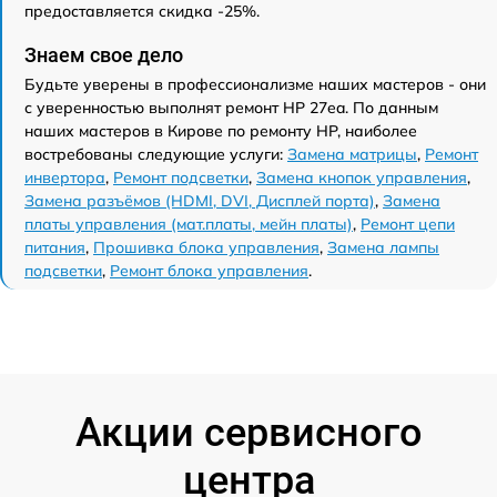
предоставляется скидка -25%.
Знаем свое дело
Будьте уверены в профессионализме наших мастеров - они
с уверенностью выполнят ремонт HP 27ea. По данным
наших мастеров в Кирове по ремонту HP, наиболее
востребованы следующие услуги:
Замена матрицы
,
Ремонт
инвертора
,
Ремонт подсветки
,
Замена кнопок управления
,
Замена разъёмов (HDMI, DVI, Дисплей порта)
,
Замена
платы управления (мат.платы, мейн платы)
,
Ремонт цепи
питания
,
Прошивка блока управления
,
Замена лампы
подсветки
,
Ремонт блока управления
.
Акции сервисного
центра