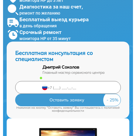
монитора HP до 3 лет
Диагностика за наш счет,
ремонт по желанию
Бесплатный выезд курьера
в день обращения
Срочный ремонт
монитора HP от 35 минут
Бесплатная консультация со
специалистом
Дмитрий Соколов
Главный мастер сервисного центра
Оставить заявку
Нажимая на кнопку "Оставить заявку" Вы соглашаетесь c
политикой
конфиденциальности