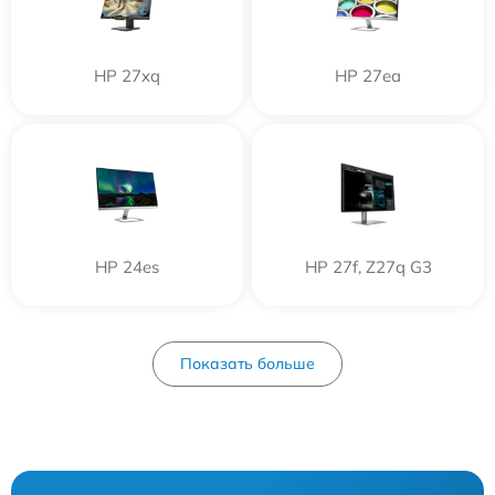
HP 27xq
HP 27ea
HP 24es
HP 27f, Z27q G3
Показать больше