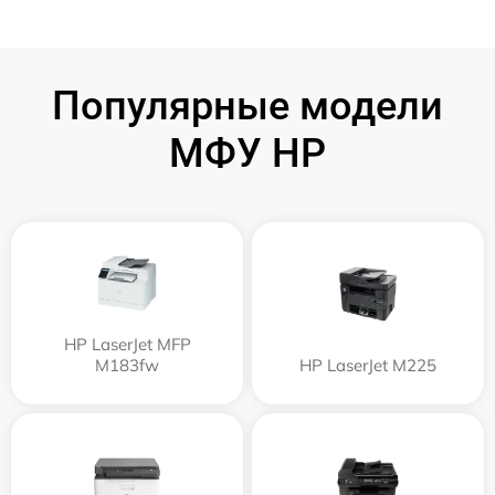
Популярные модели
МФУ HP
HP LaserJet MFP
M183fw
HP LaserJet M225