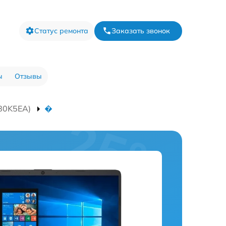
Статус ремонта
Заказать звонок
ы
Отзывы
80K5EA)
�