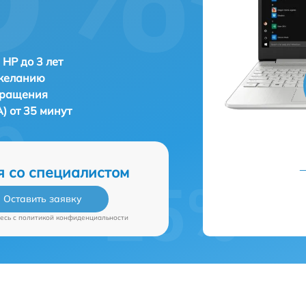
 HP до 3 лет
 желанию
бращения
) от 35 минут
я со специалистом
Оставить заявку
есь c
политикой конфиденциальности