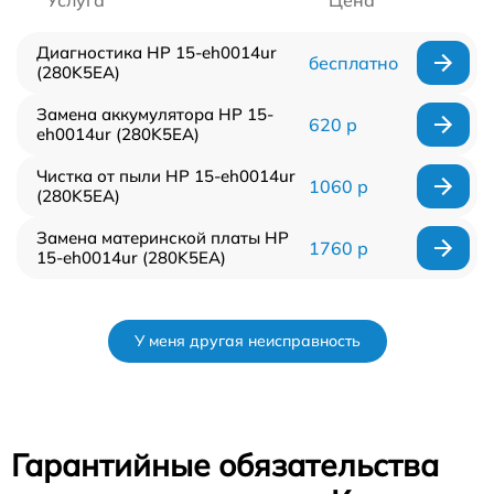
Диагностика HP 15-eh0014ur
бесплатно
(280K5EA)
Замена аккумулятора HP 15-
620 р
eh0014ur (280K5EA)
Чистка от пыли HP 15-eh0014ur
1060 р
(280K5EA)
Замена материнской платы HP
1760 р
15-eh0014ur (280K5EA)
У меня другая неисправность
Гарантийные обязательства