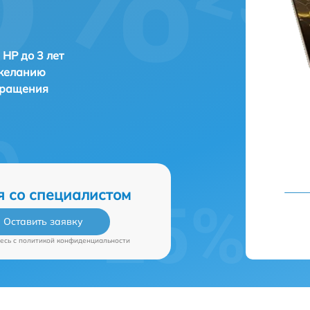
 HP до 3 лет
 желанию
бращения
я со специалистом
Оставить заявку
есь c
политикой конфиденциальности