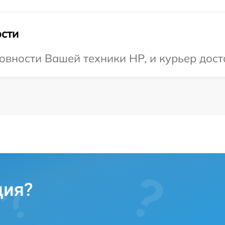
сти
овности Вашей техники HP, и курьер доста
ция?