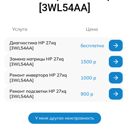
[3WL54AA]
Услуга
Цена
Диагностика HP 27xq
бесплатно
[3WL54AA]
Замена матрицы HP 27xq
1500 р
[3WL54AA]
Ремонт инвертора HP 27xq
1000 р
[3WL54AA]
Ремонт подсветки HP 27xq
900 р
[3WL54AA]
У меня другая неисправность