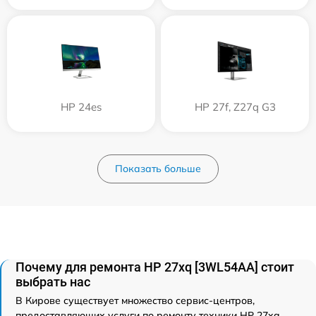
HP 24es
HP 27f, Z27q G3
Показать больше
Почему для ремонта HP 27xq [3WL54AA] стоит
выбрать нас
В Кирове существует множество сервис-центров,
предоставляющих услуги по ремонту техники HP 27xq