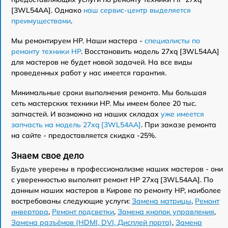
[3WL54AA]. Однако
наш сервис-центр выделяется
преимуществами
.
Мы ремонтируем HP. Наши мастера -
специалисты по
ремонту техники HP
. Восстановить модель 27xq [3WL54AA]
для мастеров не будет новой задачей. На все виды
проведенных работ у нас имеется гарантия.
Минимальные сроки выполнения ремонта. Мы большая
сеть мастерских техники HP. Мы имеем более 20 тыс.
запчастей. И возможно на наших складах
уже имеется
запчасть на модель 27xq [3WL54AA]
. При заказе ремонта
на сайте - предоставляется скидка -25%.
Знаем свое дело
Будьте уверены в профессионализме наших мастеров - они
с уверенностью выполнят ремонт HP 27xq [3WL54AA]. По
данным наших мастеров в Кирове по ремонту HP, наиболее
востребованы следующие услуги:
Замена матрицы
,
Ремонт
инвертора
,
Ремонт подсветки
,
Замена кнопок управления
,
Замена разъёмов (HDMI, DVI, Дисплей порта)
,
Замена