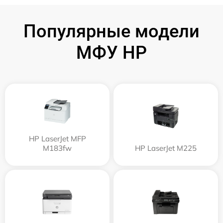
Популярные модели
МФУ HP
HP LaserJet MFP
M183fw
HP LaserJet M225