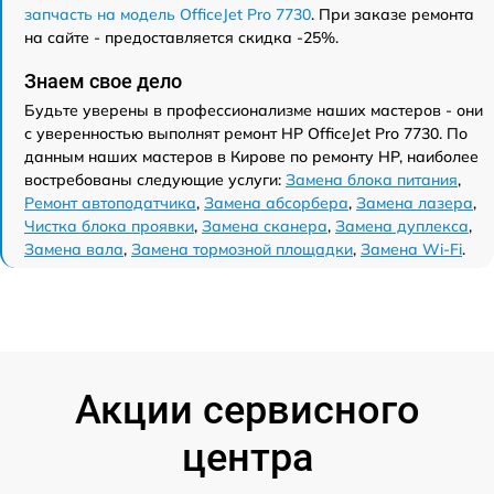
запчасть на модель OfficeJet Pro 7730
. При заказе ремонта
на сайте - предоставляется скидка -25%.
Знаем свое дело
Будьте уверены в профессионализме наших мастеров - они
с уверенностью выполнят ремонт HP OfficeJet Pro 7730. По
данным наших мастеров в Кирове по ремонту HP, наиболее
востребованы следующие услуги:
Замена блока питания
,
Ремонт автоподатчика
,
Замена абсорбера
,
Замена лазера
,
Чистка блока проявки
,
Замена сканера
,
Замена дуплекса
,
Замена вала
,
Замена тормозной площадки
,
Замена Wi-Fi
.
Акции сервисного
центра