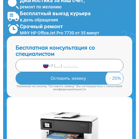
Диагностика за наш счет,
ремонт по желанию
Бесплатный выезд курьера
в день обращения
Срочный ремонт
МФУ HP OfficeJet Pro 7730 от 35 минут
Бесплатная консультация со
специалистом
Оставить заявку
Нажимая на кнопку "Оставить заявку" Вы соглашаетесь c
политикой
конфиденциальности