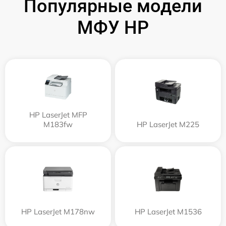
Популярные модели
МФУ HP
HP LaserJet MFP
M183fw
HP LaserJet M225
HP LaserJet M178nw
HP LaserJet M1536