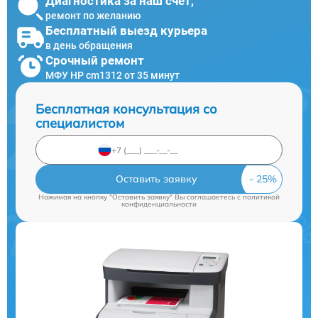
Диагностика за наш счет,
ремонт по желанию
Бесплатный выезд курьера
в день обращения
Срочный ремонт
МФУ HP cm1312 от 35 минут
Бесплатная консультация со
специалистом
Оставить заявку
Нажимая на кнопку "Оставить заявку" Вы соглашаетесь c
политикой
конфиденциальности