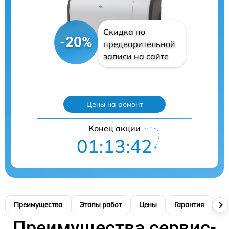
Скидка по
-20%
предварительной
записи на сайте
Цены на ремонт
Конец акции
01:13:41
Преимущества
Этапы работ
Цены
Гарантия
М
Преимущества сервис-