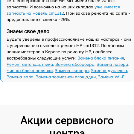
сеть мастерских техники HP. Мы имеем более 20 тыс.
запчастей. И возможно на наших складах
уже имеется
запчасть на модель cm1312
. При заказе ремонта на сайте -
предоставляется скидка -25%.
Знаем свое дело
Будьте уверены в профессионализме наших мастеров - они
с уверенностью выполнят ремонт HP cm1312. По данным
наших мастеров в Кирове по ремонту HP, наиболее
востребованы следующие услуги:
Замена блока питания
,
Ремонт автоподатчика
,
Замена абсорбера
,
Замена лазера
,
Чистка блока проявки
,
Замена сканера
,
Замена дуплекса
,
Замена вала
,
Замена тормозной площадки
,
Замена Wi-Fi
.
Акции сервисного
центра